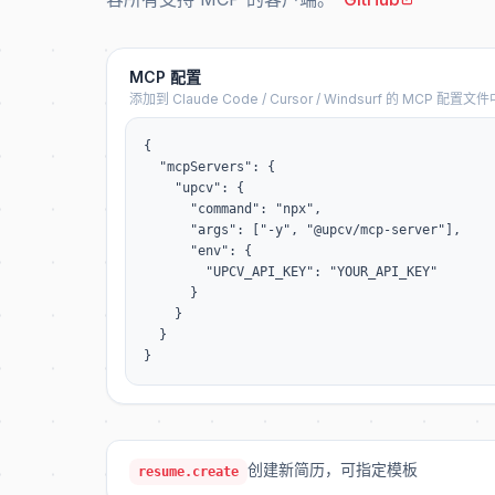
MCP 配置
添加到 Claude Code / Cursor / Windsurf 的 MCP 配置文件
{

  "mcpServers": {

    "upcv": {

      "command": "npx",

      "args": ["-y", "@upcv/mcp-server"],

      "env": {

        "UPCV_API_KEY": "YOUR_API_KEY"

      }

    }

  }

}
创建新简历，可指定模板
resume.create