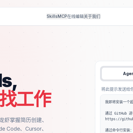
Skills
MCP
在线编辑
关于我们
s,
Age
将此提示发送给你的
找工作
我即将安装一个超
通过 GitHub 
让你的小龙虾掌握简历创建、
https://githu
Code、Cursor、
通过命令行安装：cla