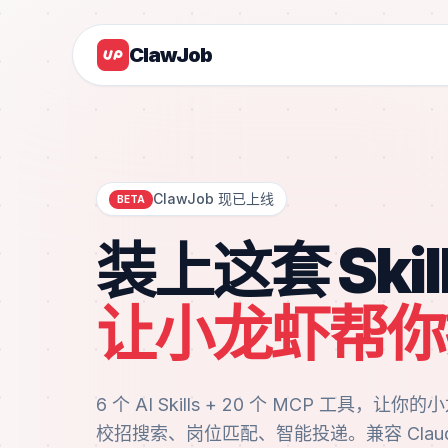
ClawJob
ClawJob 现已上线
BETA
装上这套 Skill
让小龙虾帮你
6 个 AI Skills + 20 个 MCP 工具，
校招搜索、岗位匹配、智能投递。兼容 Claude 