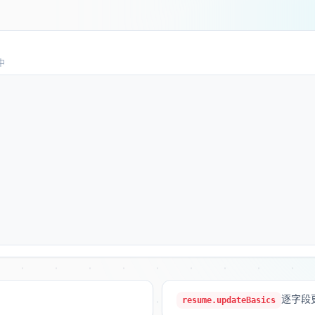
中
逐字段
resume.updateBasics